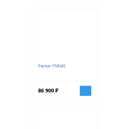
Комплектация
двигателя, руков-во по
эксплуатации, ЗИП
Parsun F5BMS
86 900 ₽