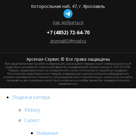
Которосльная наб. 47, г. Ярославль
Как добраться
+7 (4852) 72-64-70
arsenal65@mail.ru
Aрсенал-Сервис © Все права защищены
Вся представленная на сайте информация, касающаяся товаров носит информационный
характер и не является публичной офертой, определяемой положениями ст. 437 (2) ГК РФ.
Товары, представленные на изображениях, могут отличаться от серийных моделей.
Технические характеристики товаров, информация о дополнительном оборудовании,
условия приобретения, стоимость, спецпредложения и комплектации, указанные на сайте,
приведены для примера и могут быть изменены в любое время без предварительного
уведомления.
Лодки и катера
Victory
Салют
Новинки