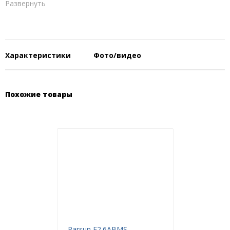
Развернуть
Характеристики
Фото/видео
Похожие товары
Тип двигателя
4-тактный
Мощность, л.с
115
Количество цилиндров
4
Рабочий объем, куб.см
1832
Система зажигания
TCI
Рулевая система
дистанционная
Система запуска
электро
Максимальные обороты,
5300-6300
об/мин
Parsun F2.6ABMS