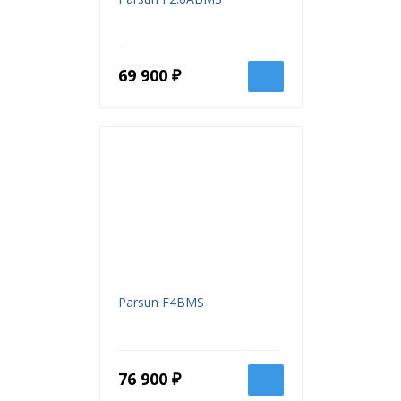
Обороты на холостом
700-800
ходу, об/мин
Максимальный расход
39
69 900 ₽
топлива, л/час
Объем трансмиссионного
760
масла, куб.см
3-13 1/2"x15" (или 3-13
Размер винта
1/4"x17", или 3-13
5/8"x13")
Высота транца, мм
635
Передачи
F-N-R
Общая длина, мм
821
Общая ширина, мм
518
Parsun F4BMS
Общая высота, мм
1800
Вес, кг
185
76 900 ₽
мотор, дистанционный
комплект, винт, паспорт