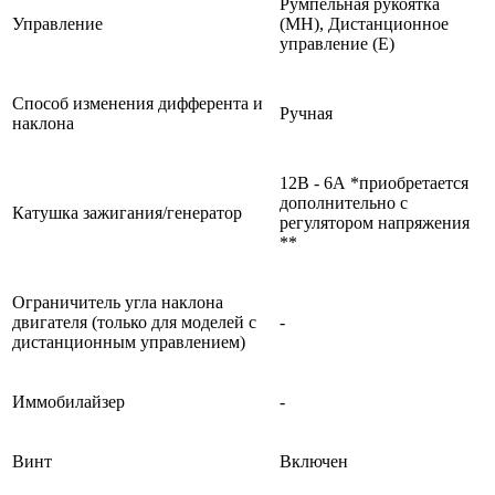
Румпельная рукоятка
Управление
(MH), Дистанционное
управление (E)
Способ изменения дифферента и
Ручная
наклона
12В - 6А *приобретается
дополнительно с
Катушка зажигания/генератор
регулятором напряжения
**
Ограничитель угла наклона
двигателя (только для моделей с
-
дистанционным управлением)
Иммобилайзер
-
Винт
Включен