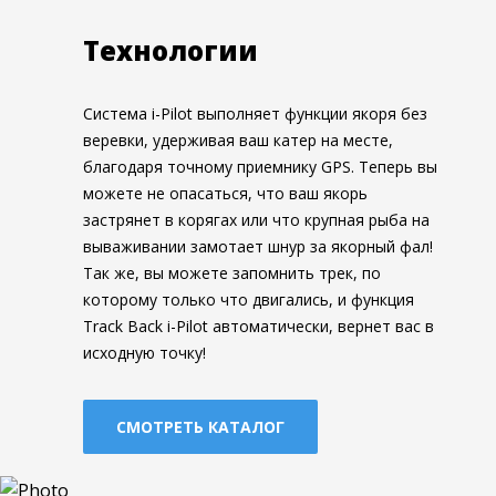
Технологии
Система i-Pilot выполняет функции якоря без
веревки, удерживая ваш катер на месте,
благодаря точному приемнику GPS. Теперь вы
можете не опасаться, что ваш якорь
застрянет в корягах или что крупная рыба на
вываживании замотает шнур за якорный фал!
Так же, вы можете запомнить трек, по
Наши менеджеры получат вашу заявку и
Наши менеджеры получат вашу заявку и
Наши менеджеры получат ваше письмо и
которому только что двигались, и функция
свяжуться с вами по телефону или почте чтобы
свяжуться с вами по телефону или почте чтобы
свяжуться с вами по телефону или почте чтобы
Track Back i-Pilot автоматически, вернет вас в
ответить на вопросы.
уточнить детали брони.
ответить на ваши вопросы и предложения.
исходную точку!
Имя *
Имя *
Имя *
СМОТРЕТЬ КАТАЛОГ
Телефон *
Телефон *
Телефон *