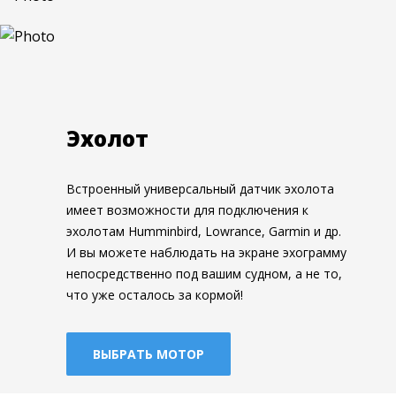
E-mail *
E-mail *
E-mail *
Комментарий
Комментарий
Комментарий
Эхолот
Встроенный универсальный датчик эхолота
имеет возможности для подключения к
Даю согласие на обработку моих
Даю согласие на обработку моих
персональных 
персональных 
эхолотам Humminbird, Lowrance, Garmin и др.
Даю согласие на обработку моих
персональных 
И вы можете наблюдать на экране эхограмму
ОТПРАВИТЬ ПИСЬМО
ОТПРАВИТЬ ЗАЯВКУ
непосредственно под вашим судном, а не то,
что уже осталось за кормой!
ОТПРАВИТЬ ЗАЯВКУ
ВЫБРАТЬ МОТОР