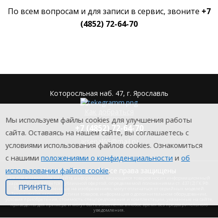
По всем вопросам и для записи в сервис, звоните
+7
(4852) 72-64-70
Которосльная наб. 47, г. Ярославль
Как добраться
Мы используем файлы cookies для улучшения работы
+7 (4852) 72-64-70
сайта. Оставаясь на нашем сайте, вы соглашаетесь с
arsenal65@mail.ru
условиями использования файлов cookies. Ознакомиться
с нашими
положениями о конфиденциальности
и
об
использовании файлов cookie
.
Aрсенал-Сервис © Все права защищены
Вся представленная на сайте информация, касающаяся товаров носит информационный
характер и не является публичной офертой, определяемой положениями ст. 437 (2) ГК РФ.
ПРИНЯТЬ
Товары, представленные на изображениях, могут отличаться от серийных моделей.
Технические характеристики товаров, информация о дополнительном оборудовании,
условия приобретения, стоимость, спецпредложения и комплектации, указанные на сайте,
приведены для примера и могут быть изменены в любое время без предварительного
уведомления.