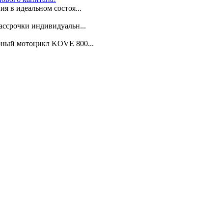
я в идеальном состоя...
ассрочки индивидуальн...
арный мотоцикл KOVE 800...