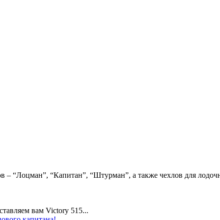
в – “Лоцман”, “Капитан”, “Штурман”, а также чехлов для лодоч
авляем вам Victory 515...
нового капитана!