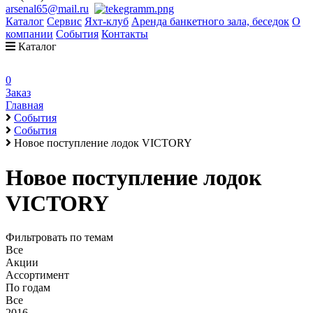
arsenal65@mail.ru
Каталог
Сервис
Яхт-клуб
Аренда банкетного зала, беседок
О
компании
События
Контакты
Каталог
0
Заказ
Главная
События
События
Новое поступление лодок VICTORY
Новое поступление лодок
VICTORY
Фильтровать по темам
Все
Акции
Ассортимент
По годам
Все
2016