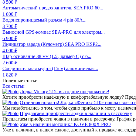
8 500 ₽
Автоматический предохранитель SEA PRO 60...
1 800 ₽
Водонепроницаемый разъем 4 pin 80А...
3 700 ₽
Выносной GPS-компас SEA-PRO для электром...
6 900 ₽
Индикатор заряда (Кулометр) SEA PRO KSP2...
4 000 ₽
Шар-основание 38 мм (1.5', размер C) с б...
2 600 ₽
Соединительная муфта (15см) алюминиевая...
1 820 ₽
Полезные статьи
Все статьи
Лодка Victory 515: выгодное предложение!
Хотите приобрести надёжную и комфортабельную лодку? Предст
Отличная новость! Лодка «Феникс 510» нашла своего 
Мы позаботились о том, чтобы судно прибыло к месту назначени
Предлагаем приобрести лодки в наличии в рассрочку
Предлагаем приобрести лодки в наличии в рассрочку. График р
Уже в наличии мотоцикл KOVE 800X PRO
Уже в наличии, в нашем салоне, доступный к продаже легенд