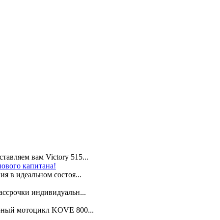
авляем вам Victory 515...
нового капитана!
я в идеальном состоя...
ассрочки индивидуальн...
арный мотоцикл KOVE 800...