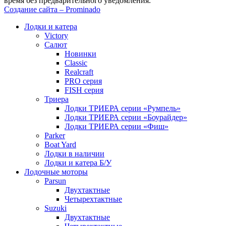
время без предварительного уведомления.
Создание сайта – Prominado
Лодки и катера
Victory
Салют
Новинки
Classic
Realcraft
PRO серия
FISH серия
Триера
Лодки ТРИЕРА серии «Румпель»
Лодки ТРИЕРА серии «Боурайдер»
Лодки ТРИЕРА серии «Фиш»
Parker
Boat Yard
Лодки в наличии
Лодки и катера Б/У
Лодочные моторы
Parsun
Двухтактные
Четырехтактные
Suzuki
Двухтактные