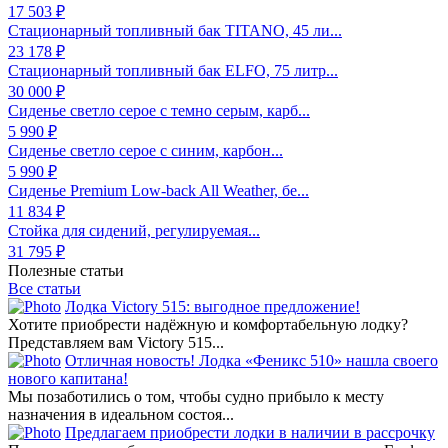
17 503 ₽
Стационарный топливный бак TITANO, 45 ли...
23 178 ₽
Стационарный топливный бак ELFO, 75 литр...
30 000 ₽
Сиденье светло серое с темно серым, карб...
5 990 ₽
Сиденье светло серое с синим, карбон...
5 990 ₽
Сиденье Premium Low-back All Weather, бе...
11 834 ₽
Стойка для сидений, регулируемая...
31 795 ₽
Полезные статьи
Все статьи
Лодка Victory 515: выгодное предложение!
Хотите приобрести надёжную и комфортабельную лодку?
Представляем вам Victory 515...
Отличная новость! Лодка «Феникс 510» нашла своего
нового капитана!
Мы позаботились о том, чтобы судно прибыло к месту
назначения в идеальном состоя...
Предлагаем приобрести лодки в наличии в рассрочку