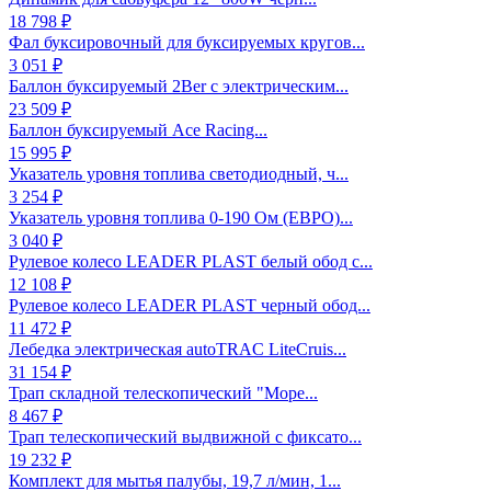
18 798 ₽
Фал буксировочный для буксируемых кругов...
3 051 ₽
Баллон буксируемый 2Ber с электрическим...
23 509 ₽
Баллон буксируемый Ace Racing...
15 995 ₽
Указатель уровня топлива светодиодный, ч...
3 254 ₽
Указатель уровня топлива 0-190 Ом (ЕВРО)...
3 040 ₽
Рулевое колесо LEADER PLAST белый обод с...
12 108 ₽
Рулевое колесо LEADER PLAST черный обод...
11 472 ₽
Лебедка электрическая autoTRAC LiteCruis...
31 154 ₽
Трап складной телескопический "Море...
8 467 ₽
Трап телескопический выдвижной с фиксато...
19 232 ₽
Комплект для мытья палубы, 19,7 л/мин, 1...