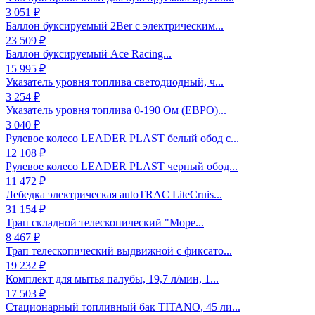
3 051 ₽
Баллон буксируемый 2Ber с электрическим...
23 509 ₽
Баллон буксируемый Ace Racing...
15 995 ₽
Указатель уровня топлива светодиодный, ч...
3 254 ₽
Указатель уровня топлива 0-190 Ом (ЕВРО)...
3 040 ₽
Рулевое колесо LEADER PLAST белый обод с...
12 108 ₽
Рулевое колесо LEADER PLAST черный обод...
11 472 ₽
Лебедка электрическая autoTRAC LiteCruis...
31 154 ₽
Трап складной телескопический "Море...
8 467 ₽
Трап телескопический выдвижной с фиксато...
19 232 ₽
Комплект для мытья палубы, 19,7 л/мин, 1...
17 503 ₽
Стационарный топливный бак TITANO, 45 ли...