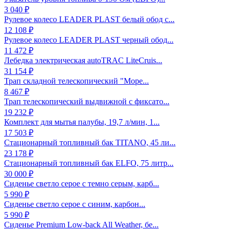
3 040 ₽
Рулевое колесо LEADER PLAST белый обод с...
12 108 ₽
Рулевое колесо LEADER PLAST черный обод...
11 472 ₽
Лебедка электрическая autoTRAC LiteCruis...
31 154 ₽
Трап складной телескопический "Море...
8 467 ₽
Трап телескопический выдвижной с фиксато...
19 232 ₽
Комплект для мытья палубы, 19,7 л/мин, 1...
17 503 ₽
Стационарный топливный бак TITANO, 45 ли...
23 178 ₽
Стационарный топливный бак ELFO, 75 литр...
30 000 ₽
Сиденье светло серое с темно серым, карб...
5 990 ₽
Сиденье светло серое с синим, карбон...
5 990 ₽
Сиденье Premium Low-back All Weather, бе...