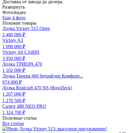
Доставка от завода до дилера.
Развернуть
Фото/видео
Еще 4 фото
Похожие товары
Лодка Victory 515 Open
2 480 000 ₽
Victory A3
1 090 000 ₽
Victory A6 CABIN
3 950 000 ₽
Лодка ТРИЕРА 470
1 102 000 ₽
Лодка Триера 460 боурайдер Комфорт...
974 000 ₽
Лодка Realcraft 470 NS (BowDeck)
1 207 000 ₽
1 270 500 ₽
Салют 480 NEO PRO
1 324 700 ₽
Полезные статьи
Все статьи
Лодка Victory 515: выгодное предложение!