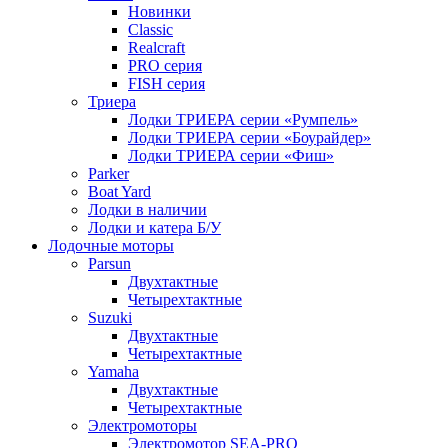
Новинки
Classic
Realcraft
PRO серия
FISH серия
Триера
Лодки ТРИЕРА серии «Румпель»
Лодки ТРИЕРА серии «Боурайдер»
Лодки ТРИЕРА серии «Фиш»
Parker
Boat Yard
Лодки в наличии
Лодки и катера Б/У
Лодочные моторы
Parsun
Двухтактные
Четырехтактные
Suzuki
Двухтактные
Четырехтактные
Yamaha
Двухтактные
Четырехтактные
Электромоторы
Электромотор SEA-PRO