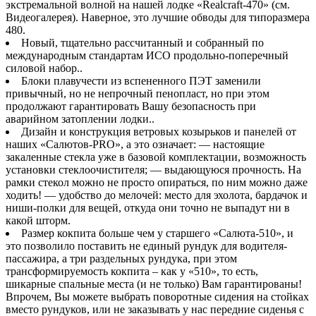
экстремальной волной на нашей лодке «Realcraft-470» (см.
Видеогалерея). Наверное, это лучшие обводы для типоразмера
480.
Новый, тщательно рассчитанный и собранный по
международным стандартам ИСО продольно-поперечный
силовой набор..
Блоки плавучести из вспененного ПЭТ заменили
привычный, но не непрочный пенопласт, но при этом
продолжают гарантировать Вашу безопасность при
аварийном затоплении лодки..
Дизайн и конструкция ветровых козырьков и панелей от
наших «Салютов-PRO», а это означает: — настоящие
закаленные стекла уже в базовой комплектации, возможность
установки стеклоочистителя; — выдающуюся прочность. На
рамки стекол можно не просто опираться, по ним можно даже
ходить! — удобство до мелочей: место для эхолота, бардачок и
ниши-полки для вещей, откуда они точно не выпадут ни в
какой шторм.
Размер кокпита больше чем у старшего «Салюта-510», и
это позволило поставить не единый рундук для водителя-
пассажира, а три раздельных рундука, при этом
трансформируемость кокпита – как у «510», то есть,
шикарные спальные места (и не только) Вам гарантированы!
Впрочем, Вы можете выбрать поворотные сидения на стойках
вместо рундуков, или не заказывать у нас передние сиденья с