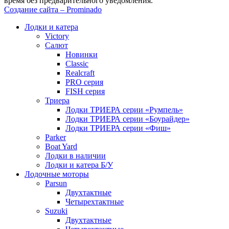
время без предварительного уведомления.
Создание сайта – Prominado
Лодки и катера
Victory
Салют
Новинки
Classic
Realcraft
PRO серия
FISH серия
Триера
Лодки ТРИЕРА серии «Румпель»
Лодки ТРИЕРА серии «Боурайдер»
Лодки ТРИЕРА серии «Фиш»
Parker
Boat Yard
Лодки в наличии
Лодки и катера Б/У
Лодочные моторы
Parsun
Двухтактные
Четырехтактные
Suzuki
Двухтактные