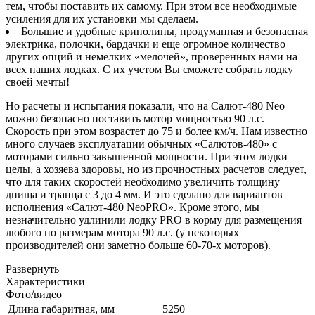
тем, чтобы поставить их самому. При этом все необходимые
усиления для их установки мы сделаем.
Большие и удобные кринолины, продуманная и безопасная
электрика, полочки, бардачки и еще огромное количество
других опций и немелких «мелочей», проверенных нами на
всех наших лодках. С их учетом Вы сможете собрать лодку
своей мечты!
Но расчеты и испытания показали, что на Салют-480 Neo
можно безопасно поставить мотор мощностью 90 л.с.
Скорость при этом возрастет до 75 и более км/ч. Нам известно
много случаев эксплуатации обычных «Салютов-480» с
моторами сильно завышенной мощности. При этом лодки
целы, а хозяева здоровы, но из прочностных расчетов следует,
что для таких скоростей необходимо увеличить толщину
днища и транца с 3 до 4 мм. И это сделано для вариантов
исполнения «Салют-480 NeoPRO». Кроме этого, мы
незначительно удлинили лодку PRO в корму для размещения
любого по размерам мотора 90 л.с. (у некоторых
производителей они заметно больше 60-70-х моторов).
Развернуть
Характеристики
Фото/видео
Длина габаритная, мм
5250