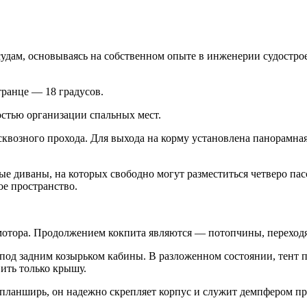
дам, основываясь на собственном опыте в инженерии судостроен
ранце — 18 градусов.
остью организации спальных мест.
сквозного прохода. Для выхода на корму установлена панорамна
вые диваны, на которых свободно могут разместиться четверо п
е пространство.
мотора. Продолжением кокпита являются — потопчины, переход
под задним козырьком кабины. В разложенном состоянии, тент 
ить только крышу.
ланширь, он надежно скрепляет корпус и служит демпфером пр