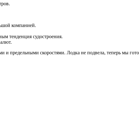
тров.
льшой компанией.
ным тенденция судостроения.
Салют.
ми и предельными скоростями. Лодка не подвела, теперь мы гот