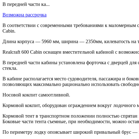
В передней части ка...
Возможна рассрочка
В соответствии с современными требованиями к маломерным су
Cabin.
Длина корпуса — 5960 мм, ширина — 2350мм, килеватость на т
Realcraft 600 Cabin оснащен вместительной кабиной с возможн
В передней части кабины установлена форточка с дверцей для 
стекла.
В кабине располагается место судоводителя, пассажира и боко
позволяющих максимально рационально использовать свободно
Носовой кокпит самоотливной.
Кормовой кокпит, оборудован ограждением вокруг лодочного 
Кормовой тент в транспортном положении полностью спрятан 
Боковые части тента съемные, при необходимости, можно остав
По периметру лодку опоясывает широкий привальный брус — п