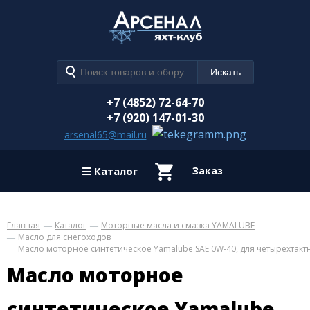
+7 (4852) 72-64-70
+7 (920) 147-01-30
arsenal65@mail.ru
Каталог
Заказ
Главная
Каталог
Моторные масла и смазка YAMALUBE
Масло для снегоходов
Масло моторное синтетическое Yamalube SAE 0W-40, для четырехтакт
Масло моторное
синтетическое Yamalube