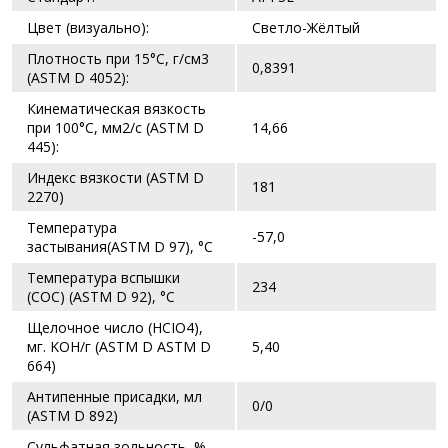
Цвет (визуально):
Светло-Жёлтый
Плотность при 15°C, г/см3
0,8391
(ASTM D 4052):
Кинематическая вязкость
при 100°C, мм2/с (ASTM D
14,66
445):
Индекс вязкости (ASTM D
181
2270)
Температура
-57,0
застывания(ASTM D 97), °C
Температура вспышки
234
(COC) (ASTM D 92), °C
Щелочное число (HCIO4),
мг. KOH/г (ASTM D ASTM D
5,40
664)
Антипенные присадки, мл
0/0
(ASTM D 892)
Сульфатная зольность, %