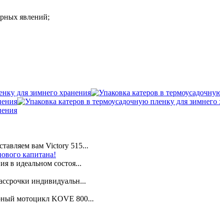
рных явлений;
авляем вам Victory 515...
нового капитана!
я в идеальном состоя...
ассрочки индивидуальн...
арный мотоцикл KOVE 800...