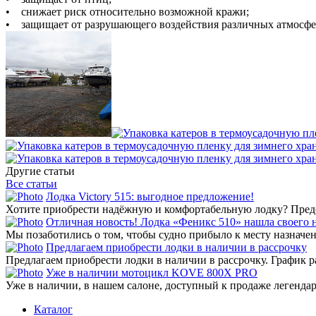
• снижает риск относительно возможной кражи;
• защищает от разрушающего воздействия различных атмосфе
Другие статьи
Все статьи
Лодка Victory 515: выгодное предложение!
Хотите приобрести надёжную и комфортабельную лодку? Предст
Отличная новость! Лодка «Феникс 510» нашла своего 
Мы позаботились о том, чтобы судно прибыло к месту назначени
Предлагаем приобрести лодки в наличии в рассрочку
Предлагаем приобрести лодки в наличии в рассрочку. График р
Уже в наличии мотоцикл KOVE 800X PRO
Уже в наличии, в нашем салоне, доступный к продаже легенд
Каталог