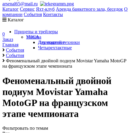
arsenal65@mail.ru
Каталог
Сервис
Яхт-клуб
Аренда банкетного зала, беседок
О
компании
События
Контакты
Каталог
Прицепы и трейлеры
0
Yamaha
МЗСА
Заказ
Двухтактные
Для водной техники
Главная
Четырехтактные
События
События
Феноменальный двойной подиум Movistar Yamaha MotoGP
на французском этапе чемпионата
Феноменальный двойной
подиум Movistar Yamaha
MotoGP на французском
этапе чемпионата
Фильтровать по темам