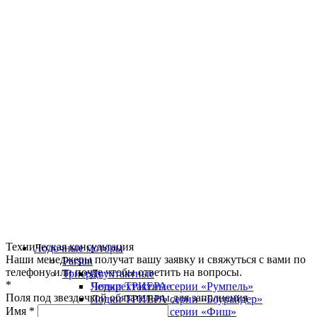
Техническая консультация
Лодочные моторы
Наши менеджеры получат вашу заявку и свяжуться с вами по
Parsun
телефону или почте чтобы ответить на вопросы.
Триера
Двухтактные
*
Лодки ТРИЕРА серии «Румпель»
Четырехтактные
Поля под звездочкой обязательны для заполнения
Лодки ТРИЕРА серии «Боурайдер»
Имя *
Лодки ТРИЕРА серии «Фиш»