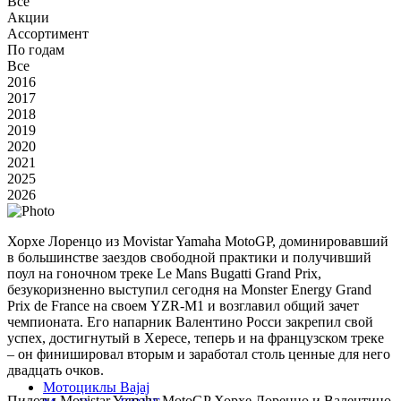
Все
Акции
Ассортимент
По годам
Все
2016
2017
2018
2019
2020
2021
2025
2026
Хорхе Лоренцо из Movistar Yamaha MotoGP, доминировавший
в большинстве заездов свободной практики и получивший
поул на гоночном треке Le Mans Bugatti Grand Prix,
безукоризненно выступил сегодня на Monster Energy Grand
Prix de France на своем YZR-M1 и возглавил общий зачет
чемпионата. Его напарник Валентино Росси закрепил свой
успех, достигнутый в Хересе, теперь и на французском треке
– он финишировал вторым и заработал столь ценные для него
двадцать очков.
Мотоциклы Bajaj
Пилоты Movistar Yamaha MotoGP Хорхе Лоренцо и Валентино