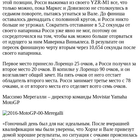
этой позиции, Росси выжимал из своего YZR-M1 все, что
только можно, пока Маркес и Довизиозо не столкнулись в
седьмом повороте, пытаясь угнаться за Вале. До финиша
оставалось двенадцать с половиной кругов, и Росси никто
больше не угрожал. Сократить отставание в 5,2 секунды от
своего напарника Росси уже явно не мог, поэтому он
сосредоточился на том, чтобы как можно больше оторваться
от идущего за ним Маверика Виньялеса. В результате он
пересек финишную черту вторым через 10,654 секунды после
своего напарника.
Первое место принесло Лоренцо 25 очков, а Росси получил за
второе место 20 очков. В копилке у Лоренцо 90 очков, и он
возглавляет общий зачет. На пять очков от него отстает
обладатель второго места. Росси занимает третье место с 78
очками, и от второго места его отделяет всего семь очков.
Массимо Мерегалли – директор команды Movistar Yamaha
MotoGP
«Гоночный день был для нас идеальным. После вчерашней
квалификации мы были уверены, что Хорхе и Вале привезут
домой хорошие результаты, но ситуация с очками прояснилась