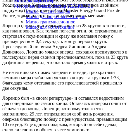
Мотоциклы KOVE
Электромоторы
Росси, как и в Хересе, порадовали болельщиков двойным
Моторные масла и смазка YAMALUBE
Электромотор SEA-PRO
подиумом (1-е и 2-е место) на Monster Energy Grand Prix de
Масло для снегоходов
France, только на этот раз они поменялись местами.
Масло для лодочных моторов
Масло трансмиссионное
Лоренцо начал спринтерскую гонку из 28 кругов в точности,
Масло для мототехники
как планировал. Как только погасли огни, он стремительно
стартовал с поул-позиции и сразу же возглавил гонку с
преимуществом 0,4 секунды к концу первого круга.
Преследуемый по пятам Андреа Ианноне и Андреа
Довизиозо, Лоренцо мчался вперед, сохраняя преимущество в
полсекунды перед своими преследователями, пока за 23 круга
до финиша не решил, что настало время уходить в отрыв.
Не имея никаких помех впереди и позади, трехкратный
чемпион мира стабильно укладывал круг за кругом в 1:33,
благодаря чему отставание его преследователей превысило
две секунды.
Лоренцо был «в своем репертуаре» и оставался недостижим
для соперников до самого конца. Оставаясь лидером гонки от
её начала до конца, Лоренцо, которому только что
исполнилось 29 лет, отпраздновал свой день рождения,
одержав блестящую победу с преимуществом, превышающим
10 секунд. Еще одним подарком, который он себе сделал,
стало лидерство в общем зачете чемпионата.