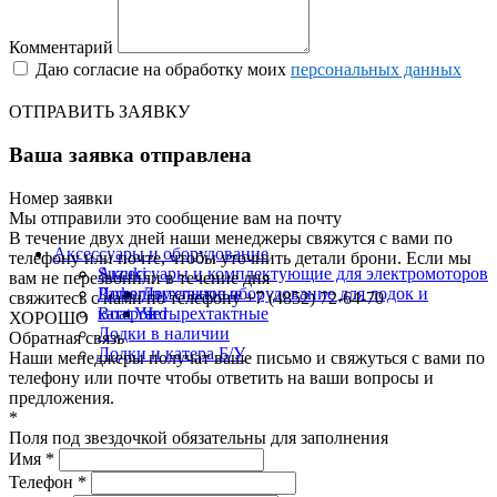
Комментарий
Даю согласие на обработку моих
персональных данных
ОТПРАВИТЬ ЗАЯВКУ
Ваша заявка отправлена
Номер заявки
Мы отправили это сообщение вам на почту
В течение двух дней наши менеджеры свяжутся с вами по
Аксессуары и оборудование
телефону или почте, чтобы уточнить детали брони.
Если мы
Suzuki
Аксессуары и комплектующие для электромоторов
вам не перезвонили в течение дня
Parker
Дополнительное оборудование для лодок и
Двухтактные
свяжитесь с нами по телефону +7 (4852) 72-64-70
Boat Yard
катеров
Четырехтактные
ХОРОШО
Лодки в наличии
Обратная связь
Лодки и катера Б/У
Наши менеджеры получат ваше письмо и свяжуться с вами по
телефону или почте чтобы ответить на ваши вопросы и
предложения.
*
Поля под звездочкой обязательны для заполнения
Имя *
Телефон *