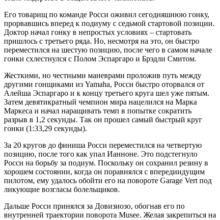
Его товарищ по команде Росси оживил сегодняшнюю гонку,
прорвавшись вперед к подиуму с седьмой стартовой позиции.
Доктор начал гонку в непростых условиях – стартовать
пришлось с третьего ряда. Но, несмотря на это, он быстро
переместился на шестую позицию, после чего в самом начале
гонки схлестнулся с Полом Эспаргаро и Брэдли Смитом.
Жесткими, но честными маневрами проложив путь между
другими гонщиками из Yamaha, Росси быстро оторвался от
Алейша Эспаргаро и к концу третьего круга шел уже пятым.
Затем девятикратный чемпион мира нацелился на Марка
Маркеса и начал наращивать темп в попытке сократить
разрыв в 1,2 секунды. Так он прошел самый быстрый круг
гонки (1:33,29 секунды).
За 20 кругов до финиша Росси переместился на четвертую
позицию, после того как упал Ианноне. Это подстегнуло
Росси на борьбу за подиум. Поскольку он сохранил резину в
хорошем состоянии, когда он поравнялся с впередиидущим
пилотом, ему удалось обойти его на повороте Garage Vert под
ликующие возгласы болельщиков.
Дальше Росси принялся за Довизиозо, обогнав его по
внутренней траектории поворота Musee. Желая закрепиться на