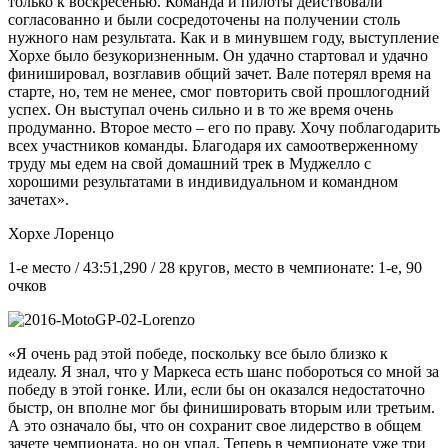
только к воскресенью. Команда и пилоты действовали
согласованно и были сосредоточены на получении столь
нужного нам результата. Как и в минувшем году, выступление
Хорхе было безукоризненным. Он удачно стартовал и удачно
финишировал, возглавив общий зачет. Вале потерял время на
старте, но, тем не менее, смог повторить свой прошлогодний
успех. Он выступал очень сильно и в то же время очень
продуманно. Второе место – его по праву. Хочу поблагодарить
всех участников команды. Благодаря их самоотверженному
труду мы едем на свой домашний трек в Муджелло с
хорошими результатами в индивидуальном и командном
зачетах».
Хорхе Лоренцо
1-е место / 43:51,290 / 28 кругов, место в чемпионате: 1-е, 90
очков
«Я очень рад этой победе, поскольку все было близко к
идеалу. Я знал, что у Маркеса есть шанс побороться со мной за
победу в этой гонке. Или, если бы он оказался недостаточно
быстр, он вполне мог бы финишировать вторым или третьим.
А это означало бы, что он сохранит свое лидерство в общем
зачете чемпионата, но он упал. Теперь в чемпионате уже три