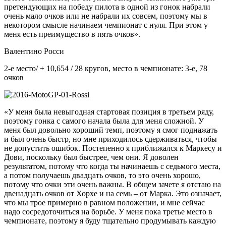
претендующих на победу пилота в одной из гонок набрали
очень мало очков или не набрали их совсем, поэтому мы в
некотором смысле начинаем чемпионат с нуля. При этом у
меня есть преимущество в пять очков».
Валентино Росси
2-е место/ + 10,654 / 28 кругов, место в чемпионате: 3-е, 78
очков
«У меня была невыгодная стартовая позиция в третьем ряду,
поэтому гонка с самого начала была для меня сложной. У
меня был довольно хороший темп, поэтому я смог поднажать
и был очень быстр, но мне приходилось сдерживаться, чтобы
не допустить ошибок. Постепенно я приближался к Маркесу и
Дови, поскольку был быстрее, чем они. Я доволен
результатом, потому что когда ты начинаешь с седьмого места,
а потом получаешь двадцать очков, то это очень хорошо,
потому что очки эти очень важны. В общем зачете я отстаю на
двенадцать очков от Хорхе и на семь – от Марка. Это означает,
что мы трое примерно в равном положении, и мне сейчас
надо сосредоточиться на борьбе. У меня пока третье место в
чемпионате, поэтому я буду тщательно продумывать каждую