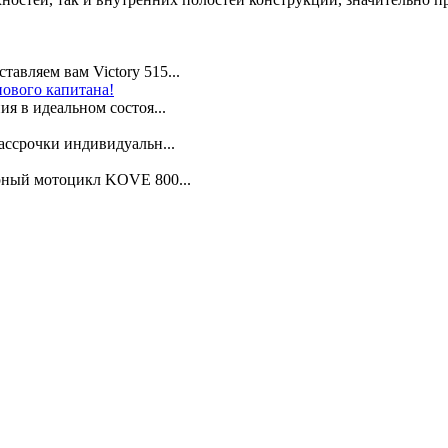
авляем вам Victory 515...
нового капитана!
я в идеальном состоя...
ассрочки индивидуальн...
арный мотоцикл KOVE 800...