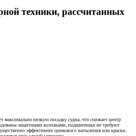
рной техники, рассчитанных
т максимально низкую посадку судна, что снижает центр
орудованы защитными колпаками, подшипники не требуют
существенно эффективнее цинкового напыления или краски.
родлевая срок службы прицепа.