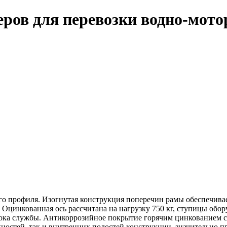
еров для перевозки водно-мото
о профиля. Изогнутая конструкция поперечин рамы обеспечивае
 Оцинкованная ось рассчитана на нагрузку 750 кг, ступицы об
рока службы. Антикоррозийное покрытие горячим цинкованием 
ностей, так и внутренних полостей конструкции, значительно п