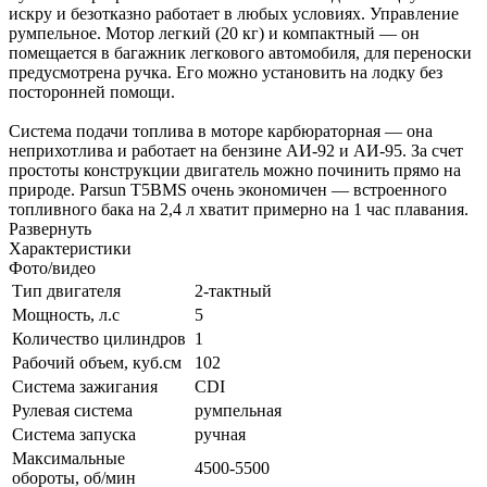
искру и безотказно работает в любых условиях. Управление
румпельное. Мотор легкий (20 кг) и компактный — он
помещается в багажник легкового автомобиля, для переноски
предусмотрена ручка. Его можно установить на лодку без
посторонней помощи.
Система подачи топлива в моторе карбюраторная — она
неприхотлива и работает на бензине АИ-92 и АИ-95. За счет
простоты конструкции двигатель можно починить прямо на
природе. Parsun T5BMS очень экономичен — встроенного
топливного бака на 2,4 л хватит примерно на 1 час плавания.
Развернуть
Характеристики
Фото/видео
Тип двигателя
2-тактный
Мощность, л.с
5
Количество цилиндров
1
Рабочий объем, куб.см
102
Система зажигания
CDI
Рулевая система
румпельная
Система запуска
ручная
Максимальные
4500-5500
обороты, об/мин