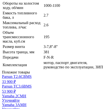
Обороты на холостом
1000-1100
ходу, об/мин
Емкость топливного
2.7
бака, л
Максимальный расход
2.6
топлива, л/час
Объем
трансмиссионного
195
масла, куб.см
Размер винта
3-7,8''-8''
Высота транца, мм
381
Передачи
F-N-R
мотор, паспорт двигателя,
Комплектация
руководство по эксплуатации, ЗИП
Похожие товары
Parsun T2.6CBMS
33 900 ₽
Parsun TC3.6BMS
53 900 ₽
Yamaha 2CMH
Уточняйте
Yamaha 3AMH