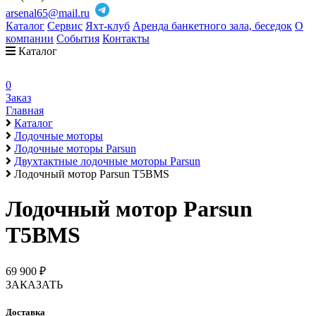
arsenal65@mail.ru
Каталог
Сервис
Яхт-клуб
Аренда банкетного зала, беседок
О
компании
События
Контакты
Каталог
0
Заказ
Главная
Каталог
Лодочные моторы
Лодочные моторы Parsun
Двухтактные лодочные моторы Parsun
Лодочный мотор Parsun T5BMS
Лодочный мотор Parsun
T5BMS
69 900 ₽
ЗАКАЗАТЬ
Доставка