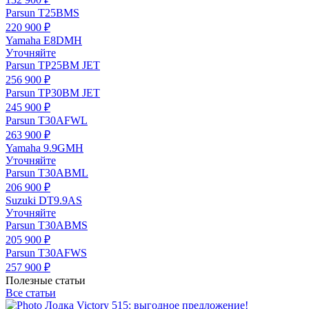
Parsun T25BMS
220 900 ₽
Yamaha E8DMH
Уточняйте
Parsun TP25BM JET
256 900 ₽
Parsun TP30BM JET
245 900 ₽
Parsun T30AFWL
263 900 ₽
Yamaha 9.9GMH
Уточняйте
Parsun T30ABML
206 900 ₽
Suzuki DT9.9AS
Уточняйте
Parsun T30ABMS
205 900 ₽
Parsun T30AFWS
257 900 ₽
Полезные статьи
Все статьи
Лодка Victory 515: выгодное предложение!