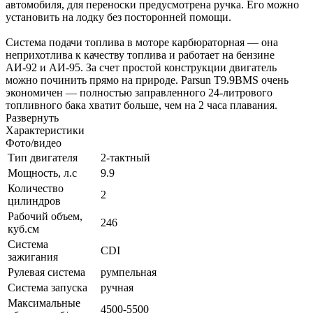
автомобиля, для переноски предусмотрена ручка. Его можно
установить на лодку без посторонней помощи.
Система подачи топлива в моторе карбюраторная — она
неприхотлива к качеству топлива и работает на бензине
АИ-92 и АИ-95. За счет простой конструкции двигатель
можно починить прямо на природе. Parsun T9.9BMS очень
экономичен — полностью заправленного 24-литрового
топливного бака хватит больше, чем на 2 часа плавания.
Развернуть
Характеристики
Фото/видео
Тип двигателя
2-тактный
Мощность, л.с
9.9
Количество
2
цилиндров
Рабочий объем,
246
куб.см
Система
CDI
зажигания
Рулевая система
румпельная
Система запуска
ручная
Максимальные
4500-5500