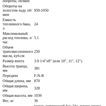
обороты, об/мин
Обороты на
холостом ходу, об/
950-1050
мин
Емкость
топливного бака,
24
л
Максимальный
расход топлива, л/
5.1
час
Объем
трансмиссионного
250
масла, куб.см
Размер винта
3-9 1/4"x8" (или 10", 11", 12")
Высота транца,
381
мм
Передачи
F-N-R
Общая длина, мм
870
Общая ширина,
328
мм
Общая высота, мм
1039
Вес, кг
36
мотор, переносной бак 24л, шланг, груша,