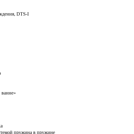
ждения, DTS-I
р
 ванне»
ка
истемой пружина в пружине