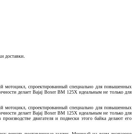
ки доставки.
тый мотоцикл, спроектированный специально для повышенных
чности делает Bajaj Boxer BM 125X идеальным не только для
тый мотоцикл, спроектированный специально для повышенных
чности делает Bajaj Boxer BM 125X идеальным не только для
в производстве двигателя и подвески этого байка делают его
су решать поставленные задачи. Мощный на всем диапазоне