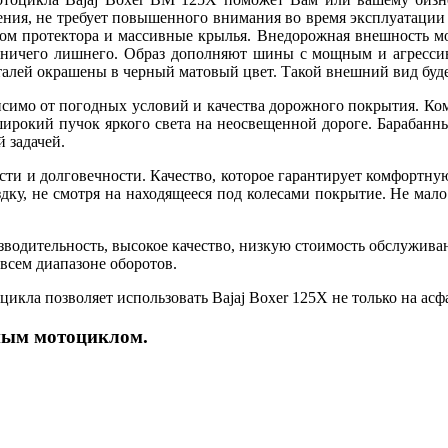
ния, не требует повышенного внимания во время эксплуатации 
м протектора и массивные крылья. Внедорожная внешность мото
 ничего лишнего. Образ дополняют шины с мощным и агресси
еталей окрашены в черный матовый цвет. Такой внешний вид бу
симо от погодных условий и качества дорожного покрытия. Ком
т широкий пучок яркого света на неосвещенной дороге. Барабан
й задачей.
сти и долговечности. Качество, которое гарантирует комфортну
здку, не смотря на находящееся под колесами покрытие. Не мало
изводительность, высокое качество, низкую стоимость обслужива
 всем диапазоне оборотов.
кла позволяет использовать Bajaj Boxer 125X не только на асф
йным мотоциклом.