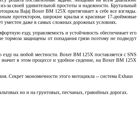
из-за своей удивительной простоты и надежности. Брутальный
цикла Bajaj Boxer BM 125X притягивает к себе все взгляды.
вным протектором, широкие крылья и красивые 17-дюймовые
дет уместен даже в самых сложных дорожных условиях.
фортную езду, управляемость и устойчивость обеспечивает его
ные тормоза защищены от попадания грязи поэтому не подведут
ю езду на любой местности. Boxer BM 125X поставляется с SNS
 значит в этом процессе и удобное сидение, на Boxer BM 125X
ния. Секрет экономичности этого мотоцикла -- система Exhaus
альтовых но и на грунтовых, песчаных, гравийных дорогах.