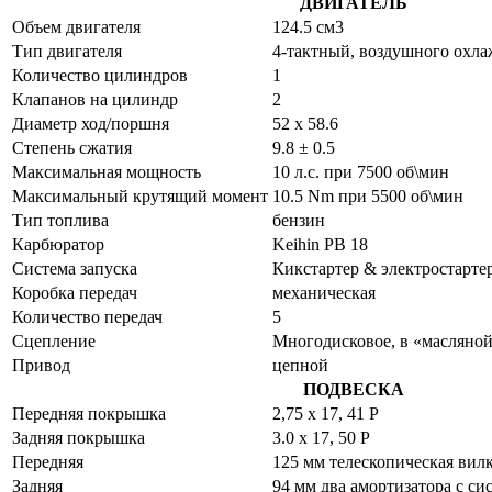
ДВИГАТЕЛЬ
Объем двигателя
124.5 см3
Тип двигателя
4-тактный, воздушного охла
Количество цилиндров
1
Клапанов на цилиндр
2
Диаметр ход/поршня
52 x 58.6
Степень сжатия
9.8 ± 0.5
Максимальная мощность
10 л.с. при 7500 об\мин
Максимальный крутящий момент
10.5 Nm при 5500 об\мин
Тип топлива
бензин
Карбюратор
Keihin PB 18
Система запуска
Кикстартер & электростарте
Коробка передач
механическая
Количество передач
5
Сцепление
Многодисковое, в «масляной
Привод
цепной
ПОДВЕСКА
Передняя покрышка
2,75 x 17, 41 P
Задняя покрышка
3.0 x 17, 50 P
Передняя
125 мм телескопическая вил
Задняя
94 мм два амортизатора с с