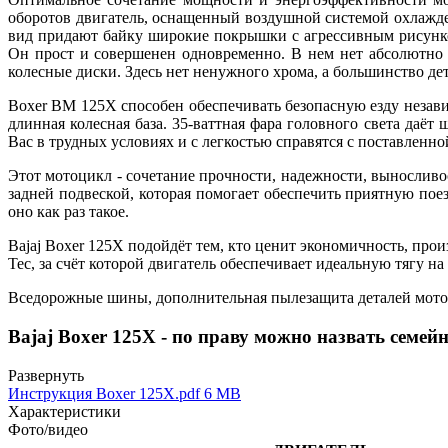
оборотов двигатель, оснащенный воздушной системой охлажде
вид придают байку широкие покрышки с агрессивным рисунко
Он прост и совершенен одновременно. В нем нет абсолютно
колесные диски. Здесь нет ненужного хрома, а большинство д
Boxer BM 125X способен обеспечивать безопасную езду незави
длинная колесная база. 35-ваттная фара головного света даё
Вас в трудных условиях и с легкостью справятся с поставленно
Этот мотоцикл - сочетание прочности, надежности, выносливо
задней подвеской, которая помогает обеспечить приятную пое
оно как раз такое.
Bajaj Boxer 125X подойдёт тем, кто ценит экономичность, про
Tec, за счёт которой двигатель обеспечивает идеальную тягу на
Вседорожные шины, дополнительная пылезащита деталей мотоци
Bajaj Boxer 125X - по праву можно назвать семе
Развернуть
Инструкция Boxer 125X.pdf
6 MB
Характеристики
Фото/видео