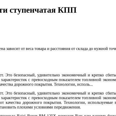
-ти ступенчатая КПП
 зависит от веса товара и расстояния от склада до нужной точ
ет. Это безопасный, удивительно экономичный и крепко сби
 характеристик с превосходным показателем топливной экономи
качества дорожного покрытия. Технологии, исполь...
ет. Это безопасный, удивительно экономичный и крепко сби
 характеристик с превосходным показателем топливной экономи
 от качества дорожного покрытия. Технологии, используемые 
становить плохими условиями передвижения.
тоцикла Bajaj Boxer BM 125Х поможет Вам или вашему бизне