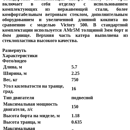
включает в себя отделку с использованием
комплектующих из нержавеющей стали, более
комфортабельным ветровым стеклом, дополнительным
оборудованием и увеличенной длинной кокпита по
сравнению с моделью Victory 500. В стандартной
комплектации используется АМг5М толщиной 3мм борт и
4мм днище. Верхняя часть катера выполнена из
стеклопластика высокого качества.
Развернуть
Характеристики
Фото/видео
Длина, м
5.7
Ширина, м
2.25
Вес, кг
750
Угол килеватости на транце,
16
град.
Тип двигателя
подвесной
Максимальная мощность
150
двигателя, л/с
Высота борта на миделе, м
1.18
Высота транца, м
0.635
Максимальная