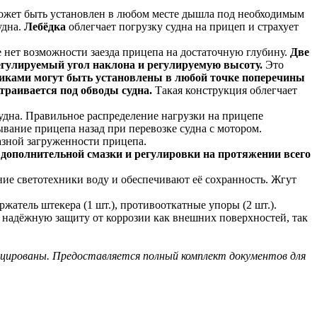
жет быть установлен в любом месте дышла под необходимым
удна.
Лебёдка
облегчает погрузку судна на прицеп и страхует
е нет возможности заезда прицепа на достаточную глубину.
Две
гулируемый угол наклона и регулируемую высоту.
Это
ликами могут быть установлены в любой точке поперечины
раивается под обводы судна.
Такая конструкция облегчает
удна. Правильное распределение нагрузки на прицепе
вание прицепа назад при перевозке судна с мотором.
азной загруженности прицепа.
дополнительной смазки и регулировки на протяжении всего
ие светотехники воду и обеспечивают её сохранность. Жгут
ержатель штекера (1 шт.), противооткатные упоры (2 шт.).
 надёжную защиту от коррозии как внешних поверхностей, так
ицированы. Предоставляется полный комплект документов для