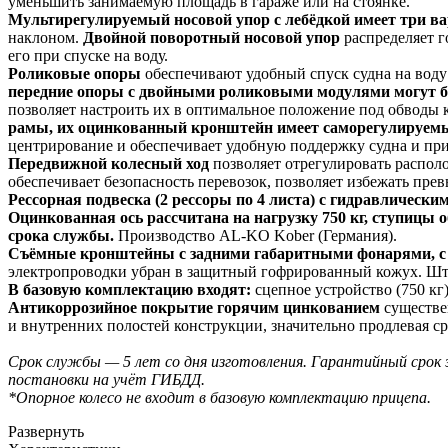
уменьшить занимаемую площадь в гараже или на стоянке.
Мультирегулируемый носовой упор с лебёдкой имеет три в
наклоном.
Двойной поворотный носовой упор
распределяет г
его при спуске на воду.
Роликовые опоры
обеспечивают удобный спуск судна на воду 
передние опоры с двойными роликовыми модулями могут б
позволяет настроить их в оптимальное положение под обводы 
рамы, их оцинкованный кронштейн имеет саморегулируемый 
центрирование и обеспечивает удобную поддержку судна и при 
Передвижной колесный ход
позволяет отрегулировать располо
обеспечивает безопасность перевозок, позволяет избежать пре
Рессорная подвеска (2 рессоры по 4 листа) с гидравлическ
Оцинкованная ось рассчитана на нагрузку 750 кг, ступицы
срока службы.
Производство
AL-KO
Kober (Германия).
Съёмные кронштейны с задними габаритными фонарями, с
электропроводки убран в защитный гофрированный кожух. Ш
В базовую комплектацию входят:
сцепное устройство (750 кг)
Антикоррозийное покрытие горячим цинкованием
существе
и внутренних полостей конструкции, значительно продлевая с
Срок службы — 5 лет со дня изготовления. Гарантийный срок 
постановки на учёт ГИБДД.
*Опорное колесо не входит в базовую комплектацию прицепа.
Развернуть