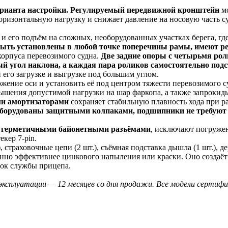
арианта настройки. Регулируемый передвижной кронштейн
мо
оризонтальную нагрузку и снижает давление на носовую часть с
и его подъём на сложных, необорудованных участках берега, гд
ыть установлены в любой точке поперечины рамы, имеют ре
корпуса перевозимого судна.
Две задние опоры с четырьмя ро
угол наклона, а каждая пара роликов самостоятельно подст
его загрузке и выгрузке под большим углом.
жение оси и установить её под центром тяжести перевозимого с
вышения допустимой нагрузки на шар фаркопа, а также запрокиды
ими амортизаторами
сохраняет стабильную плавность хода при р
 оборудованы защитными колпаками, подшипники не требуют 
 герметичными байонетными разъёмами
, исключают погружен
текер
7-pin
.
, страховочные цепи (2 шт.), съёмная подставка дышла (1 шт.), д
нно эффективнее цинкового напыления или краски. Оно создаёт
рок службы прицепа.
эксплуатации — 12 месяцев со дня продажи. Все модели сертиф