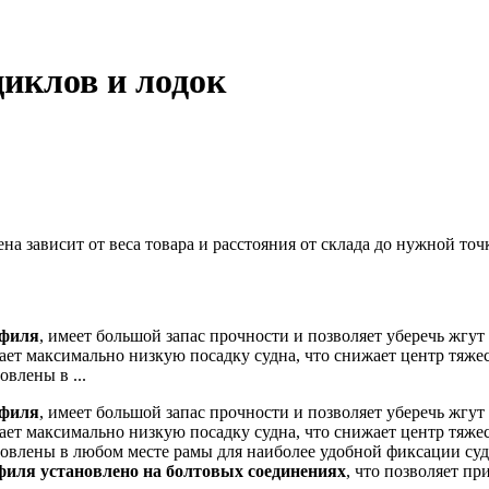
циклов и лодок
 зависит от веса товара и расстояния от склада до нужной точ
офиля
, имеет большой запас прочности и позволяет уберечь жгу
ет максимально низкую посадку судна, что снижает центр тяже
влены в ...
офиля
, имеет большой запас прочности и позволяет уберечь жгу
ет максимально низкую посадку судна, что снижает центр тяже
овлены в любом месте рамы для наиболее удобной фиксации судн
офиля
установлено на болтовых соединениях
, что позволяет п