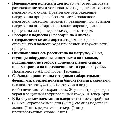
Передвижной колесный ход
позволяет отрегулировать
расположение оси и установить её под центром тяжести
перевозимого судна. Правильное распределение
нагрузки на прицепе обеспечивает безопасность
перевозок, позволяет избежать превышения допустимой
нагрузки на шар фаркопа, а также запрокидывание
прицепа назад при перевозке судна с мотором.
Рессорная подвеска (2 рессоры по 4 листа)
с гидравлическими амортизаторами
сохраняет
стабильную плавность хода при разной загруженности
прицепа.
Оцинкованная ось рассчитана на нагрузку 750 кг,
ступицы оборудованы защитными колпаками,
подшипники не требуют дополнительной смазки
и регулировки на протяжении всего срока службы.
Производство AL-KO Kober (Германия).
Съёмные кронштейны с задними габаритными
фонарями, с герметичными байонетными разъёмами,
исключают погружение светотехники воду
и обеспечивают её сохранность. Жгут электропроводки
убран в защитный гофрированный кожух. Штекер 7-pin.
В базовую комплектацию входят:
сцепное устройство
(750 кг), страховочные цепи (2 шт.), съёмная подставка
дышла (1 шт.), держатель штекера (1 шт.),
противооткатные упоры (2 шт.).