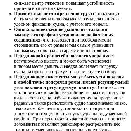
снижает центр тяжести и повышает устойчивость
прицепа во время движения.
Придвижные петли крепления груза (2 шт.)
могут
быть установлены в любом месте рамы для наиболее
удобной фиксации судна, с учётом его модели.
Оцинкованное съёмное дышло из стального
замкнутого профиля установлено на болтовых
соединениях
, что позволяет при необходимости
отсоединить его от рамы и тем самым уменьшить
занимаемую площадь в гараже или на стоянке.
Передвижной кронштейн носового упора
имеет
регулируемую высоту и может быть установлен
в любом месте дышла.
Лебёдка
облегчает погрузку
судна на прицеп и страхует его при спуске на воду.
Передвижные ложементы могут быть установлены
в любой точке поперечен рамы, имеют регулируемый
угол наклона и регулируемую высоту.
Это позволяет
установить их в наиболее удобное положение под угол
килеватости судна, избежать давления на продольные
реданы, а также расположить судно максимально низко,
тем самым обеспечить устойчивость прицепа при
движении и осуществлять спуск судна на воду меньшей
глубине. При перевозках и хранении судна на прицепе
ложементы позволяют равномерно распределить вес
техники и уменьшить давление на корпус судна.