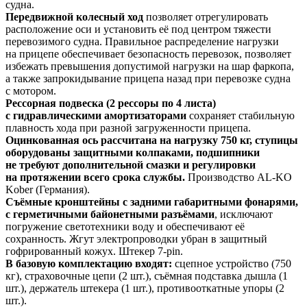
судна.
Передвижной колесный ход
позволяет отрегулировать
расположение оси и установить её под центром тяжести
перевозимого судна. Правильное распределение нагрузки
на прицепе обеспечивает безопасность перевозок, позволяет
избежать превышения допустимой нагрузки на шар фаркопа,
а также запрокидывание прицепа назад при перевозке судна
с мотором.
Рессорная подвеска (2 рессоры по 4 листа)
с гидравлическими амортизаторами
сохраняет стабильную
плавность хода при разной загруженности прицепа.
Оцинкованная ось рассчитана на нагрузку 750 кг, ступицы
оборудованы защитными колпаками, подшипники
не требуют дополнительной смазки и регулировки
на протяжении всего срока службы.
Производство
AL-KO
Kober (Германия).
Съёмные кронштейны с задними габаритными фонарями,
с герметичными байонетными разъёмами
, исключают
погружение светотехники воду и обеспечивают её
сохранность. Жгут электропроводки убран в защитный
гофрированный кожух. Штекер
7-pin
.
В базовую комплектацию входят:
сцепное устройство (750
кг), страховочные цепи (2 шт.), съёмная подставка дышла (1
шт.), держатель штекера (1 шт.), противооткатные упоры (2
шт.).