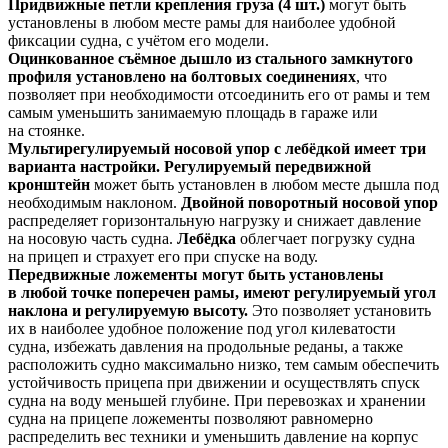
Придвижные петли крепления груза (4 шт.)
могут быть
установлены в любом месте рамы для наиболее удобной
фиксации судна, с учётом его модели.
Оцинкованное съёмное дышло из стального замкнутого
профиля установлено на болтовых соединениях
, что
позволяет при необходимости отсоединить его от рамы и тем
самым уменьшить занимаемую площадь в гараже или
на стоянке.
Мультирегулируемый носовой упор с лебёдкой имеет три
варианта настройки. Регулируемый передвижной
кронштейн
может быть установлен в любом месте дышла под
необходимым наклоном.
Двойной поворотный носовой упор
распределяет горизонтальную нагрузку и снижает давление
на носовую часть судна.
Лебёдка
облегчает погрузку судна
на прицеп и страхует его при спуске на воду.
Передвижные ложементы могут быть установлены
в любой точке поперечен рамы, имеют регулируемый угол
наклона и регулируемую высоту.
Это позволяет установить
их в наиболее удобное положение под угол килеватости
судна, избежать давления на продольные реданы, а также
расположить судно максимально низко, тем самым обеспечить
устойчивость прицепа при движении и осуществлять спуск
судна на воду меньшей глубине. При перевозках и хранении
судна на прицепе ложементы позволяют равномерно
распределить вес техники и уменьшить давление на корпус