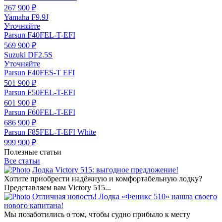
267 900 ₽
Yamaha F9.9J
Уточняйте
Parsun F40FEL-T-EFI
569 900 ₽
Suzuki DF2.5S
Уточняйте
Parsun F40FES-T EFI
501 900 ₽
Parsun F50FEL-T-EFI
601 900 ₽
Parsun F60FEL-T-EFI
686 900 ₽
Parsun F85FEL-T-EFI White
999 900 ₽
Полезные статьи
Все статьи
Лодка Victory 515: выгодное предложение!
Хотите приобрести надёжную и комфортабельную лодку?
Представляем вам Victory 515...
Отличная новость! Лодка «Феникс 510» нашла своего
нового капитана!
Мы позаботились о том, чтобы судно прибыло к месту