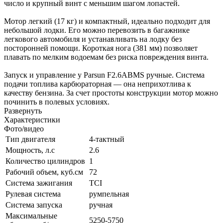
число и крупный винт с меньшим шагом лопастей.
Мотор легкий (17 кг) и компактный, идеально подходит для
небольшой лодки. Его можно перевозить в багажнике
легкового автомобиля и устанавливать на лодку без
посторонней помощи. Короткая нога (381 мм) позволяет
плавать по мелким водоемам без риска повреждения винта.
Запуск и управление у Parsun F2.6ABMS ручные. Система
подачи топлива карбюраторная — она неприхотлива к
качеству бензина. За счет простоты конструкции мотор можно
починить в полевых условиях.
Развернуть
Характеристики
Фото/видео
Тип двигателя
4-тактный
Мощность, л.с
2.6
Количество цилиндров
1
Рабочий объем, куб.см
72
Система зажигания
TCI
Рулевая система
румпельная
Система запуска
ручная
Максимальные
5250-5750