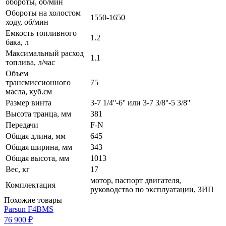
обороты, об/мин
Обороты на холостом
1550-1650
ходу, об/мин
Емкость топливного
1.2
бака, л
Максимальный расход
1.1
топлива, л/час
Объем
трансмиссионного
75
масла, куб.см
Размер винта
3-7 1/4''-6'' или 3-7 3/8''-5 3/8''
Высота транца, мм
381
Передачи
F-N
Общая длина, мм
645
Общая ширина, мм
343
Общая высота, мм
1013
Вес, кг
17
мотор, паспорт двигателя,
Комплектация
руководство по эксплуатации, ЗИП
Похожие товары
Parsun F4BMS
76 900 ₽