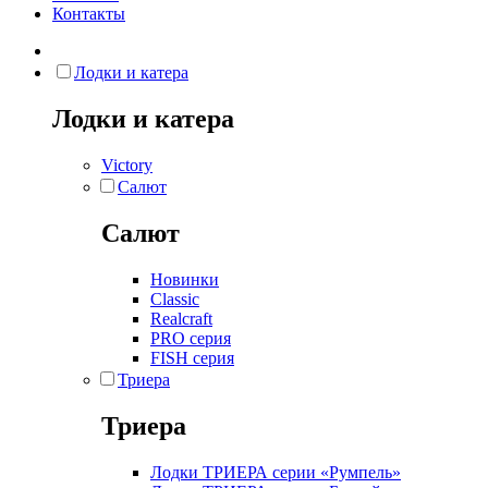
Контакты
Лодки и катера
Лодки и катера
Victory
Салют
Салют
Новинки
Classic
Realcraft
PRO серия
FISH серия
Триера
Триера
Лодки ТРИЕРА серии «Румпель»