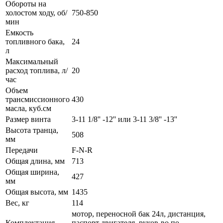
Обороты на
холостом ходу, об/
750-850
мин
Емкость
топливного бака,
24
л
Максимальный
расход топлива, л/
20
час
Объем
трансмиссионного
430
масла, куб.см
Размер винта
3-11 1/8'' -12'' или 3-11 3/8'' -13''
Высота транца,
508
мм
Передачи
F-N-R
Общая длина, мм
713
Общая ширина,
427
мм
Общая высота, мм
1435
Вес, кг
114
мотор, переносной бак 24л, дистанция,
Комплектация
паспорт двигателя, руков-во по