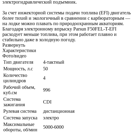
электрогидравлический подъемник.
За счет инжекторной системы подачи топлива (EFI) двигатель
более тихий и экологичный в сравнении с карбюраторным —
на лодке можно плавать по природоохранным акваториям.
Благодаря электронному впрыску Parsun F50FEL-T-EFI
расходует меньше топлива, при этом работает плавно и
стабильно даже в холодную погоду.
Развернуть
Характеристики
Фото/видео
Тип двигателя
4-тактный
Мощность, л.с
50
Количество
4
цилиндров
Рабочий объем,
996
куб.см
Система
CDI
зажигания
Рулевая система
дистанционная
Система запуска
электро
Максимальные
5000-6000
обороты, об/мин