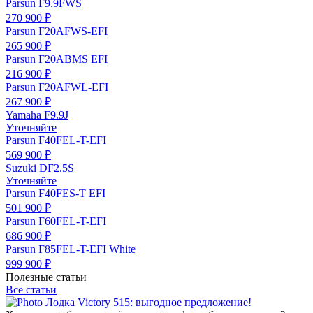
Parsun F9.9FWS
270 900 ₽
Parsun F20AFWS-EFI
265 900 ₽
Parsun F20ABMS EFI
216 900 ₽
Parsun F20AFWL-EFI
267 900 ₽
Yamaha F9.9J
Уточняйте
Parsun F40FEL-T-EFI
569 900 ₽
Suzuki DF2.5S
Уточняйте
Parsun F40FES-T EFI
501 900 ₽
Parsun F60FEL-T-EFI
686 900 ₽
Parsun F85FEL-T-EFI White
999 900 ₽
Полезные статьи
Все статьи
Лодка Victory 515: выгодное предложение!