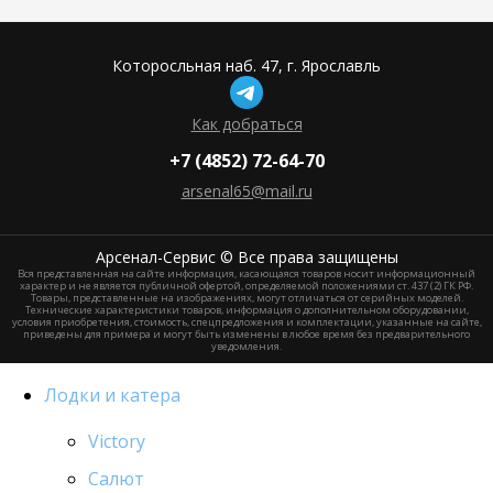
Которосльная наб. 47, г. Ярославль
Как добраться
+7 (4852) 72-64-70
arsenal65@mail.ru
Aрсенал-Сервис © Все права защищены
Вся представленная на сайте информация, касающаяся товаров носит информационный
характер и не является публичной офертой, определяемой положениями ст. 437 (2) ГК РФ.
Товары, представленные на изображениях, могут отличаться от серийных моделей.
Технические характеристики товаров, информация о дополнительном оборудовании,
условия приобретения, стоимость, спецпредложения и комплектации, указанные на сайте,
приведены для примера и могут быть изменены в любое время без предварительного
уведомления.
Лодки и катера
Victory
Салют