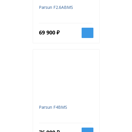
4500-5500
об/мин
Parsun F2.6ABMS
Обороты на холостом ходу,
1450-1550
об/мин
Емкость топливного бака, л
1.3
69 900 ₽
Максимальный расход
2.3
топлива, л/час
Объем трансмиссионного
100
масла, куб.см
Размер винта
3-7.8''-9''
Высота транца, мм
381
Передачи
F-N-R
Общая длина, мм
718
Общая ширина, мм
390
Parsun F4BMS
Общая высота, мм
1050
Вес, кг
27
мотор, паспорт