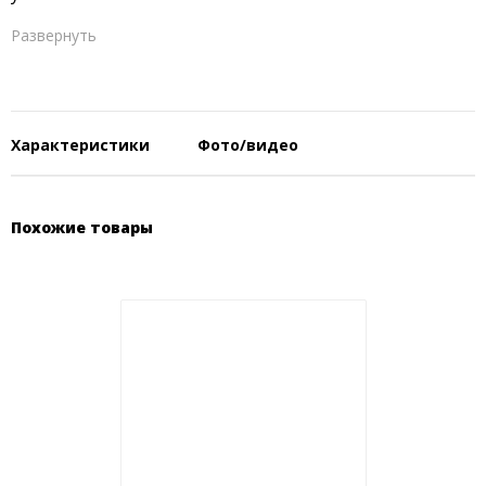
Развернуть
Характеристики
Фото/видео
Похожие товары
Тип двигателя
4-тактный
Мощность, л.с
6
Количество цилиндров
1
Рабочий объем, куб.см
148
Система зажигания
CDI
Рулевая система
румпельная
Система запуска
ручная
Максимальные обороты,