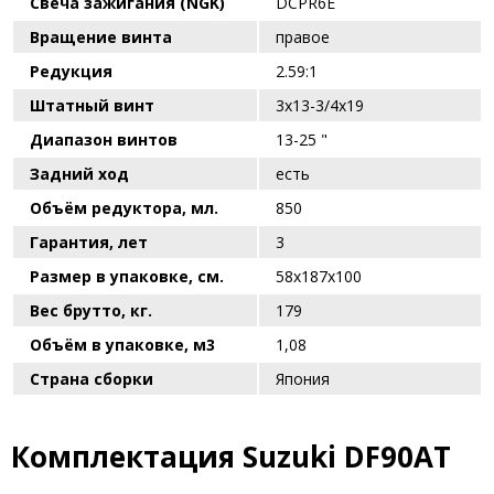
Свеча зажигания (NGK)
DCPR6E
Вращение винта
правое
Редукция
2.59:1
Штатный винт
3х13-3/4х19
Диапазон винтов
13-25 "
Задний ход
есть
Объём редуктора, мл.
850
Гарантия, лет
3
Размер в упаковке, см.
58х187х100
Вес брутто, кг.
179
Объём в упаковке, м3
1,08
Страна сборки
Япония
Комплектация Suzuki DF90AT