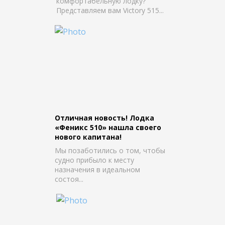
комфортабельную лодку?
Представляем вам Victory 515...
Отличная новость! Лодка
«Феникс 510» нашла своего
нового капитана!
Мы позаботились о том, чтобы
судно прибыло к месту
назначения в идеальном
состоя...