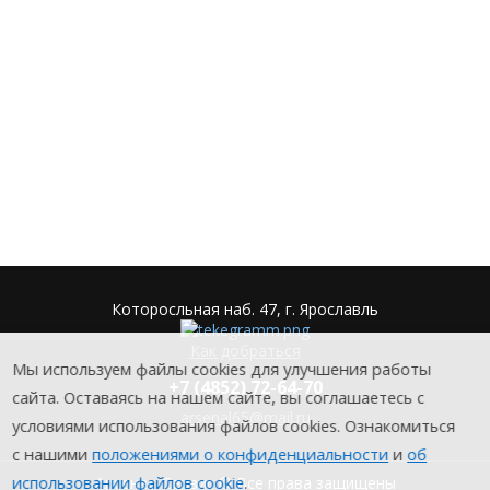
Которосльная наб. 47, г. Ярославль
Как добраться
Мы используем файлы cookies для улучшения работы
+7 (4852) 72-64-70
сайта. Оставаясь на нашем сайте, вы соглашаетесь с
arsenal65@mail.ru
условиями использования файлов cookies. Ознакомиться
с нашими
положениями о конфиденциальности
и
об
использовании файлов cookie
.
Aрсенал-Сервис © Все права защищены