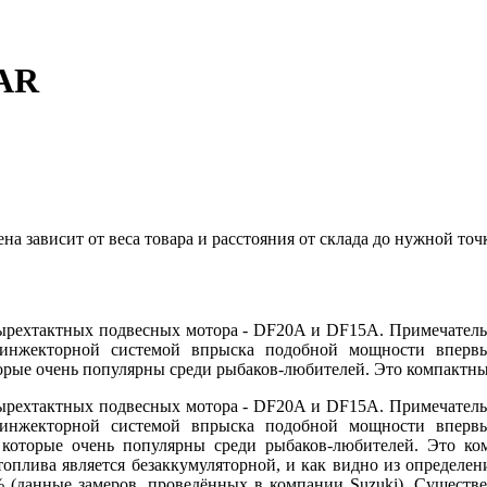
0AR
 зависит от веса товара и расстояния от склада до нужной точ
рехтактных подвесных мотора - DF20A и DF15A. Примечательны
инжекторной системой впрыска подобной мощности впервы
рые очень популярны среди рыбаков-любителей. Это компактные 
рехтактных подвесных мотора - DF20A и DF15A. Примечательны
инжекторной системой впрыска подобной мощности впервы
 которые очень популярны среди рыбаков-любителей. Это ко
оплива является безаккумуляторной, и как видно из определени
4% (данные замеров, проведённых в компании Suzuki). Существ