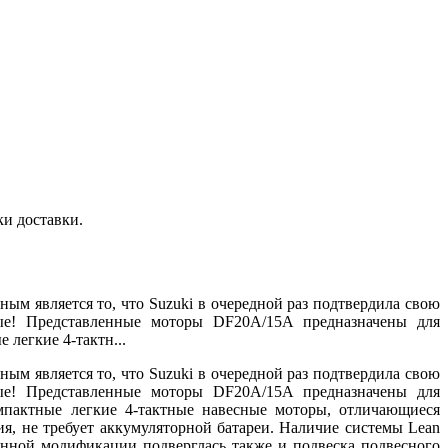
ки доставки.
м является то, что Suzuki в очередной раз подтвердила свою
е! Представленные моторы DF20A/15A предназначены для
легкие 4-тактн...
м является то, что Suzuki в очередной раз подтвердила свою
е! Представленные моторы DF20A/15A предназначены для
мпактные легкие 4-тактные навесные моторы, отличающиеся
я, не требует аккумуляторной батареи. Наличие системы Lean
енной модификации подверглась также и подвеска подвесного