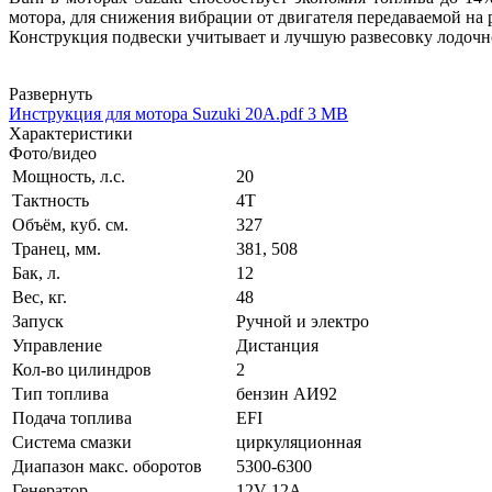
мотора, для снижения вибрации от двигателя передаваемой н
Конструкция подвески учитывает и лучшую развесовку лодочног
Развернуть
Инструкция для мотора Suzuki 20A.pdf
3 MB
Характеристики
Фото/видео
Мощность, л.с.
20
Тактность
4Т
Объём, куб. см.
327
Транец, мм.
381, 508
Бак, л.
12
Вес, кг.
48
Запуск
Ручной и электро
Управление
Дистанция
Кол-во цилиндров
2
Тип топлива
бензин АИ92
Подача топлива
EFI
Система смазки
циркуляционная
Диапазон макс. оборотов
5300-6300
Генератор
12V 12A