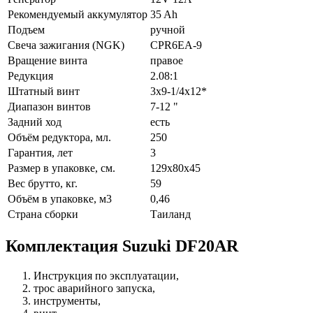
Рекомендуемый аккумулятор
35 Ah
Подъем
ручной
Свеча зажигания (NGK)
CPR6EA-9
Вращение винта
правое
Редукция
2.08:1
Штатный винт
3х9-1/4х12*
Диапазон винтов
7-12 "
Задний ход
есть
Объём редуктора, мл.
250
Гарантия, лет
3
Размер в упаковке, см.
129х80х45
Вес брутто, кг.
59
Объём в упаковке, м3
0,46
Страна сборки
Таиланд
Комплектация Suzuki DF20AR
Инструкция по эксплуатации,
трос аварийного запуска,
инструменты,