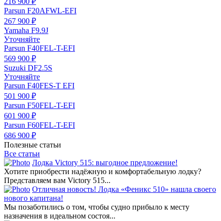
216 900 ₽
Parsun F20AFWL-EFI
267 900 ₽
Yamaha F9.9J
Уточняйте
Parsun F40FEL-T-EFI
569 900 ₽
Suzuki DF2.5S
Уточняйте
Parsun F40FES-T EFI
501 900 ₽
Parsun F50FEL-T-EFI
601 900 ₽
Parsun F60FEL-T-EFI
686 900 ₽
Полезные статьи
Все статьи
Лодка Victory 515: выгодное предложение!
Хотите приобрести надёжную и комфортабельную лодку?
Представляем вам Victory 515...
Отличная новость! Лодка «Феникс 510» нашла своего
нового капитана!
Мы позаботились о том, чтобы судно прибыло к месту
назначения в идеальном состоя...