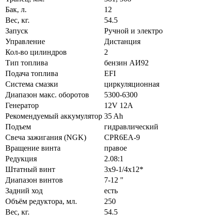
Бак, л.
12
Вес, кг.
54.5
Запуск
Ручной и электро
Управление
Дистанция
Кол-во цилиндров
2
Тип топлива
бензин АИ92
Подача топлива
EFI
Система смазки
циркуляционная
Диапазон макс. оборотов
5300-6300
Генератор
12V 12A
Рекомендуемый аккумулятор
35 Ah
Подъем
гидравлический
Свеча зажигания (NGK)
CPR6EA-9
Вращение винта
правое
Редукция
2.08:1
Штатный винт
3х9-1/4х12*
Диапазон винтов
7-12 "
Задний ход
есть
Объём редуктора, мл.
250
Вес, кг.
54.5