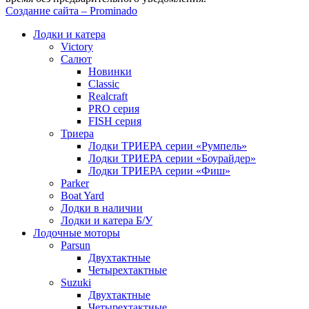
Создание сайта – Prominado
Лодки и катера
Victory
Салют
Новинки
Classic
Realcraft
PRO серия
FISH серия
Триера
Лодки ТРИЕРА серии «Румпель»
Лодки ТРИЕРА серии «Боурайдер»
Лодки ТРИЕРА серии «Фиш»
Parker
Boat Yard
Лодки в наличии
Лодки и катера Б/У
Лодочные моторы
Parsun
Двухтактные
Четырехтактные
Suzuki
Двухтактные
Четырехтактные