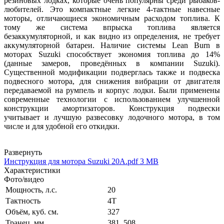
резиновых лодках, которые очень популярны среди рыбаков-
любителей. Это компактные легкие 4-тактные навесные
моторы, отличающиеся экономичным расходом топлива. К
тому же система впрыска топлива является
безаккумуляторной, и как видно из определения, не требует
аккумуляторной батареи. Наличие системы Lean Burn в
моторах Suzuki способствует экономия топлива до 14%
(данные замеров, проведённых в компании Suzuki).
Существенной модификации подверглась также и подвеска
подвесного мотора, для снижения вибрации от двигателя
передаваемой на румпель и корпус лодки. Были применены
современные технологии с использованием улучшенной
конструкции амортизаторов. Конструкция подвески
учитывает и лучшую развесовку лодочного мотора, в том
числе и для удобной его откидки.
Развернуть
Инструкция для мотора Suzuki 20A.pdf
3 MB
Характеристики
Фото/видео
Мощность, л.с.
20
Тактность
4Т
Объём, куб. см.
327
Транец, мм.
381, 508