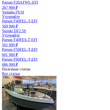
Parsun F20AFWL-EFI
267 900 ₽
Yamaha F9.9J
Уточняйте
Parsun F40FEL-T-EFI
569 900 ₽
Suzuki DF2.5S
Уточняйте
Parsun F40FES-T EFI
501 900 ₽
Parsun F50FEL-T-EFI
601 900 ₽
Parsun F60FEL-T-EFI
686 900 ₽
Полезные статьи
Все статьи