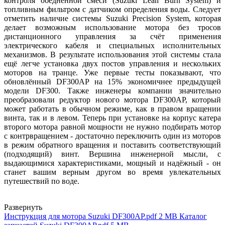
контроля обеднённой смеси (Suzuki Lean Burn System) и
топливным фильтром с датчиком определения воды. Следует
отметить наличие системы Suzuki Precision System, которая
делает возможным использование мотора без тросов
дистанционного управления за счёт применения
электрического кабеля и специальных исполнительных
механизмов. В результате использования этой системы стала
ещё легче установка двух постов управления и нескольких
моторов на транце. Уже первые тесты показывают, что
обновлённый DF300AP на 15% экономичнее предыдущей
модели DF300. Также инженеры компании значительно
преобразовали редуктор нового мотора DF300AP, который
может работать в обычном режиме, как в правом вращении
винта, так и в левом. Теперь при установке на корпус катера
второго мотора равной мощности не нужно подбирать мотор
с контрвращением - достаточно переключить один из моторов
в режим обратного вращения и поставить соответствующий
(подходящий) винт. Вершина инженерной мысли, с
выдающимися характеристиками, мощный и надёжный - он
станет вашим верным другом во время увлекательных
путешествий по воде.
Развернуть
Инструкция для мотора Suzuki DF300AP.pdf
2 MB
Каталог