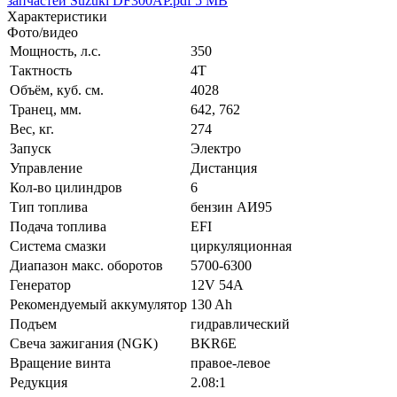
запчастей Suzuki DF300AP.pdf
5 MB
Характеристики
Фото/видео
Мощность, л.с.
350
Тактность
4Т
Объём, куб. см.
4028
Транец, мм.
642, 762
Вес, кг.
274
Запуск
Электро
Управление
Дистанция
Кол-во цилиндров
6
Тип топлива
бензин АИ95
Подача топлива
EFI
Система смазки
циркуляционная
Диапазон макс. оборотов
5700-6300
Генератор
12V 54A
Рекомендуемый аккумулятор
130 Ah
Подъем
гидравлический
Свеча зажигания (NGK)
BKR6E
Вращение винта
правое-левое
Редукция
2.08:1