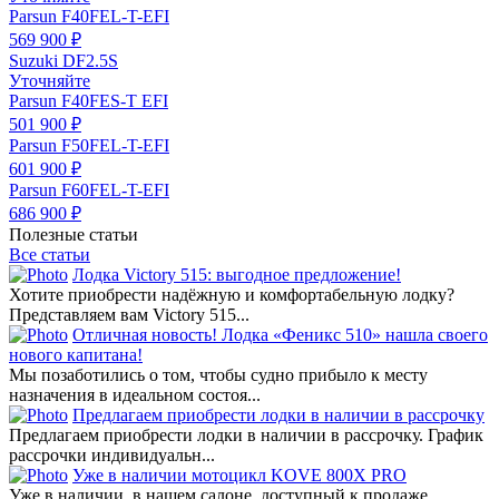
Parsun F40FEL-T-EFI
569 900 ₽
Suzuki DF2.5S
Уточняйте
Parsun F40FES-T EFI
501 900 ₽
Parsun F50FEL-T-EFI
601 900 ₽
Parsun F60FEL-T-EFI
686 900 ₽
Полезные статьи
Все статьи
Лодка Victory 515: выгодное предложение!
Хотите приобрести надёжную и комфортабельную лодку?
Представляем вам Victory 515...
Отличная новость! Лодка «Феникс 510» нашла своего
нового капитана!
Мы позаботились о том, чтобы судно прибыло к месту
назначения в идеальном состоя...
Предлагаем приобрести лодки в наличии в рассрочку
Предлагаем приобрести лодки в наличии в рассрочку. График
рассрочки индивидуальн...
Уже в наличии мотоцикл KOVE 800X PRO
Уже в наличии, в нашем салоне, доступный к продаже