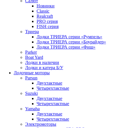
Салют
Новинки
Classic
Realcraft
PRO серия
FISH серия
Триера
Лодки ТРИЕРА серии «Румпель»
Лодки ТРИЕРА серии «Боурайдер»
Лодки ТРИЕРА серии «Фиш»
Parker
Boat Yard
Лодки в наличии
Лодки и катера Б/У
Лодочные моторы
Parsun
Двухтактные
Четырехтактные
Suzuki
Двухтактные
Четырехтактные
Yamaha
Двухтактные
Четырехтактные
Электромоторы