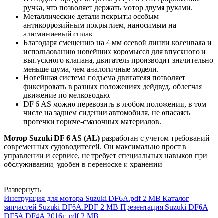
ручка, что позволяет держать мотор двумя руками.
Металлические детали покрыты особым
антикоррозийным покрытием, наносимым на
алюминиевый сплав.
Благодаря смещению на 4 мм осевой линии коленвала и
использованию новейших коромысел для впускного и
выпускного клапана, двигатель производит значительно
меньше шума, чем аналогичные модели.
Новейшая система подъема двигателя позволяет
фиксировать в разных положениях дейдвуд, облегчая
движение по мелководью.
DF 6 AS можно перевозить в любом положении, в том
числе на заднем сидении автомобиля, не опасаясь
протечки горюче-смазочных материалов.
Мотор Suzuki
DF 6 AS (AL)
разработан с учетом требований
современных судоводителей. Он максимально прост в
управлении и сервисе, не требует специальных навыков при
обслуживании, удобен в переноске и хранении.
Развернуть
Инструкция для мотора Suzuki DF6A.pdf
2 MB
Каталог
запчастей Suzuki DF6A.PDF
2 MB
Презентация Suzuki DF6A
DF5A DF4A 2016г..pdf
2 MB