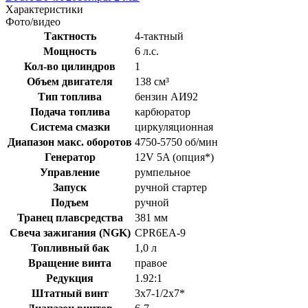
Характеристики
Фото/видео
Тактность
4-тактный
Мощность
6 л.с.
Кол-во цилиндров
1
Объем двигателя
138 см³
Тип топлива
бензин АИ92
Подача топлива
карбюратор
Система смазки
циркуляционная
Диапазон макс. оборотов
4750-5750 об/мин
Генератор
12V 5A (опция*)
Управление
румпельное
Запуск
ручной стартер
Подъем
ручной
Транец плавсредства
381 мм
Свеча зажигания (NGK)
CPR6EA-9
Топливный бак
1,0 л
Вращение винта
правое
Редукция
1.92:1
Штатный винт
3х7-1/2х7*