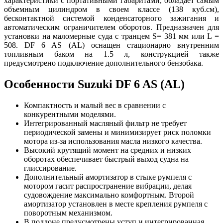
характеристики с портативными габаритами, обладает самым
объемным цилиндром в своем классе (138 куб.см),
бесконтактной системой конденсаторного зажигания и
автоматическим ограничителем оборотов. Предназначен для
установки на маломерные суда с транцем S= 381 мм или L =
508. DF 6 AS (AL) оснащен стационарно внутренним
топливным баком на 1.5 л, конструкцией также
предусмотрено подключение дополнительного бензобака.
Особенности Suzuki DF 6 AS (AL)
Компактность и малый вес в сравнении с
конкурентными моделями.
Интегрированный масляный фильтр не требует
периодической замены и минимизирует риск поломки
мотора из-за использования масла низкого качества.
Высокий крутящий момент на средних и низких
оборотах обеспечивает быстрый выход судна на
глиссирование.
Дополнительный амортизатор в стыке румпеля с
мотором гасит распространение вибрации, делая
судовождение максимально комфортным. Второй
амортизатор установлен в месте крепления румпеля с
поворотным механизмом.
В поддоне предусмотрены уступ и интегрированная