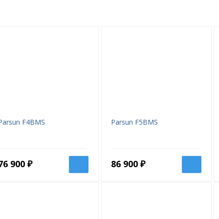
9.9
4T
327
508
12
54.5
Ручной и Электро
Дистанция
Parsun F4BMS
Parsun F5BMS
2
Бензин АИ92
76 900 ₽
86 900 ₽
EFI
Циркуляционная
4700-5700
12V 12A