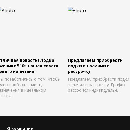
тличная новость! Лодка
Предлагаем приобрести
Феникс 510» нашла своего
лодки в наличии в
ового капитана!
рассрочку
ы позаботились о том, чтобы
Предлагаем приобрести лодки
удно прибыло к месту
наличии в рассрочку. График
азначения в идеальном
рассрочки индивидуальн...
остоя...
О компании