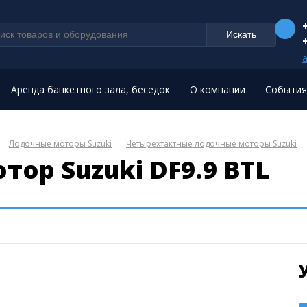
a
Аренда банкетного зала, беседок
О компании
События
Лодочные моторы Suzuki
Четырехтактные лодочные моторы Suzuki
ор Suzuki DF9.9 BTL