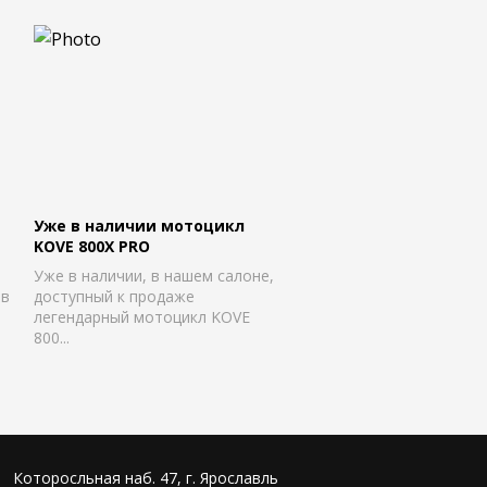
Уже в наличии мотоцикл
KOVE 800X PRO
Уже в наличии, в нашем салоне,
 в
доступный к продаже
легендарный мотоцикл KOVE
800...
Которосльная наб. 47, г. Ярославль