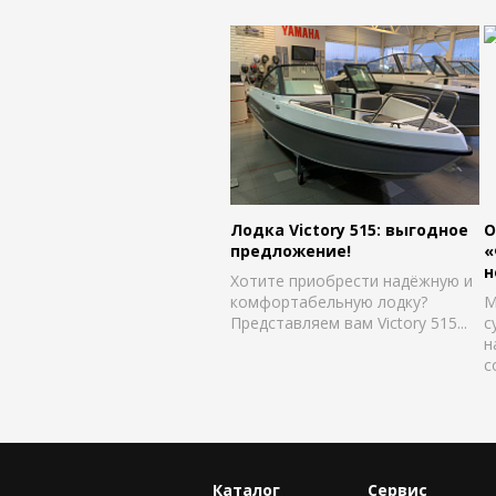
Лодка Victory 515: выгодное
О
предложение!
«
н
Хотите приобрести надёжную и
комфортабельную лодку?
М
Представляем вам Victory 515...
с
н
с
Каталог
Сервис