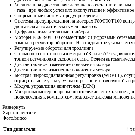
Увеличенная дроссельная заслонка в сочетании с новым
«газа» при любых условиях эксплуатации и эффективное
Современные системы предупреждения
Системы предупреждения на моторах F80/F90/F100 контр
двигателя автоматически уменьшаются.
Цифровые измерительные приборы
Моторы F80/F90/F100 совместимы с цифровыми сетевыми 
лампы и регулятор оборотов. На спидометре указывается о
Регулируемые обороты для троллинга
С помощью штатного тахометра 6Y8 или 6Y9 судоводитель
тонкой регулировки скорости судна. Режим автоматическ
Дистанционное изменение положения мотора
Дистанционное изменение положения мотора
Быстрая широкодиапазонная регулировка (WRPTT), осущес
отрицательные углы улучшают разгон и позволяют быстр
Модуль управления двигателем (ECM)
Микрокомпьютер непрерывно отслеживает входящие данн
подключения к компьютеру позволяет дилерам мгновенно
Развернуть
Характеристики
Фото/видео
Тип двигателя
4-т