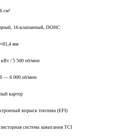
6 см³
ядный,
16-клапанный,
DOHC
0×81,4 мм
 кВт / 5 500 об/мин
00 — 6 000 об/мин
рый картер
ктронный впрыск топлива (EFI)
нзисторная система зажигания TCI