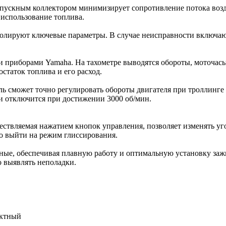
 впускным коллектором минимизирует сопротивление потока воз
 использование топлива.
олируют ключевые параметры. В случае неисправности включаю
приборами Yamaha. На тахометре выводятся обороты, моточасы,
статок топлива и его расход.
 сможет точно регулировать обороты двигателя при троллинге в
и отключится при достижении 3000 об/мин.
твляемая нажатием кнопок управления, позволяет изменять угол
о выйти на режим глиссирования.
ые, обеспечивая плавную работу и оптимальную установку зажи
 выявлять неполадки.
актный