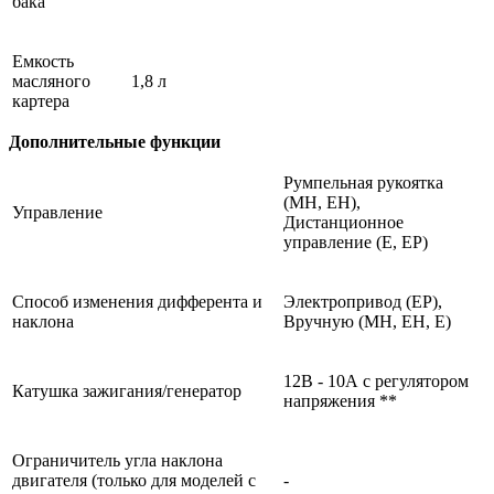
бака
Емкость
масляного
1,8 л
картера
Дополнительные функции
Румпельная рукоятка
(MH, EH),
Управление
Дистанционное
управление (E, EP)
Способ изменения дифферента и
Электропривод (EP),
наклона
Вручную (MH, EH, E)
12В - 10А с регулятором
Катушка зажигания/генератор
напряжения **
Ограничитель угла наклона
двигателя (только для моделей с
-