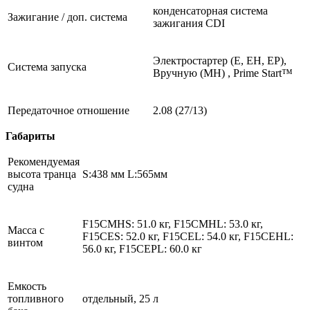
конденсаторная система
Зажигание / доп. система
зажигания CDI
Электростартер (E, EH, EP),
Система запуска
Вручную (MH) , Prime Start™
Передаточное отношение
2.08 (27/13)
Габариты
Рекомендуемая
высота транца
S:438 мм L:565мм
судна
F15CMHS: 51.0 кг, F15CMHL: 53.0 кг,
Масса с
F15CES: 52.0 кг, F15CEL: 54.0 кг, F15CEHL:
винтом
56.0 кг, F15CEPL: 60.0 кг
Емкость
топливного
отдельный, 25 л