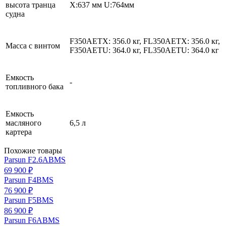
высота транца
X:637 мм U:764мм
судна
F350AETX: 356.0 кг, FL350AETX: 356.0 кг,
Масса с винтом
F350AETU: 364.0 кг, FL350AETU: 364.0 кг
Емкость
-
топливного бака
Емкость
масляного
6,5 л
картера
Похожие товары
Parsun F2.6ABMS
69 900 ₽
Parsun F4BMS
76 900 ₽
Parsun F5BMS
86 900 ₽
Parsun F6ABMS