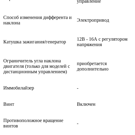
управление
Способ изменения дифферента и
Электропривод
наклона
12В - 16А с регулятором
Катушка зажигания/генератор
напряжения
Ограничитель угла наклона
приобретается
двигателя (только для моделей с
дополнительно
дистанционным управлением)
Иммобилайзер
-
Винт
Включен
Противоположное вращение
-
винтов